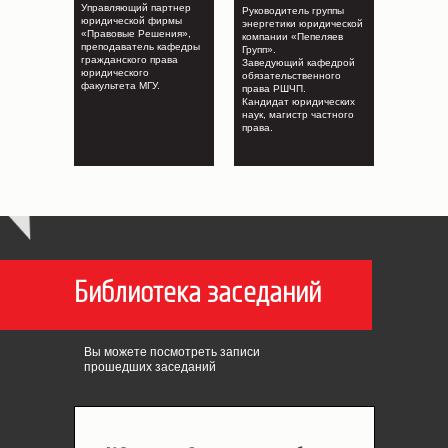
Управляющий партнер
Руководитель группы
юридической фирмы
энергетики юридической
«Правовые Решения»,
компании «Пепеляев
преподаватель кафедры
Групп».
гражданского права
Заведующий кафедрой
юридического
обязательственного
факультета МГУ.
права РШЧП.
Кандидат юридических
наук, магистр частного
права.
Библиотека заседаний
Вы можете посмотреть записи
прошедших заседаний